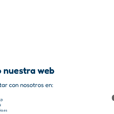
 nuestra web
ar con nosotros en:
69
4
a.es